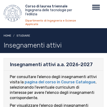
Salta
Menu
Corso di laurea triennale
Toggl
al
Ingegneria delle tecnologie per
top
navig
contenuto
l'edilizia
principale
Dipartimento di Ingegneria e Scienze
Applicate
HOME
STUDIARE
Insegnamenti attivi
Insegnamenti attivi a.a. 2026-2027
Per consultare l'elenco degli insegnamenti attivi
visita la
pagina del corso in Course Catalogue
,
selezionando l'eventuale curriculum di
interesse per avere l'elenco degli insegnamenti
corrispondente.
Per visualizzare l'elenco degli insegnamenti