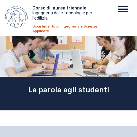
Salta
Menu
Corso di laurea triennale
Toggl
al
Ingegneria delle tecnologie per
top
navig
contenuto
l'edilizia
principale
Dipartimento di Ingegneria e Scienze
Applicate
La parola agli studenti