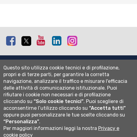
Facebook
Twitter
Youtube
Linkedin
Instagram
Mappa del sito
Questo sito utilizza cookie tecnici e di profilazione,
Normativa cookie
propri e di terze parti, per garantire la corretta
Informativa privacy
navigazione, analizzare il traffico e misurare l'efficacia
Cookie settings
delle attività di comunicazione istituzionale.
Puoi
rifiutare i cookie non necessari e di profilazione
Wi-fi
cliccando su
“Solo cookie tecnici”
.
Puoi scegliere di
Webmail
acconsentirne l’utilizzo cliccando su
“Accetta tutti”
oppure puoi personalizzare le tue scelte cliccando su
“Personalizza”
.
Per maggiori informazioni leggi la nostra
Privacy e
Università degli studi di Bergamo
cookie policy
via Salvecchio 19