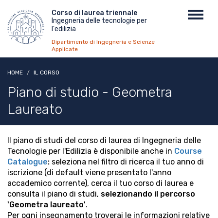
Salta
Menu
Corso di laurea triennale
Toggl
al
Ingegneria delle tecnologie per
top
navig
contenuto
l'edilizia
principale
Dipartimento di Ingegneria e Scienze
Applicate
HOME
IL CORSO
Piano di studio - Geometra
Laureato
Il piano di studi del corso di laurea di Ingegneria delle
Tecnologie per l'Edilizia è disponibile anche in
Course
Catalogue
:
seleziona nel filtro di ricerca il tuo anno di
iscrizione (di default viene presentato l'anno
accademico corrente), cerca il tuo corso di laurea e
consulta il piano di studi,
selezionando il percorso
'Geometra laureato'
.
Per ogni insegnamento troverai le informazioni relative