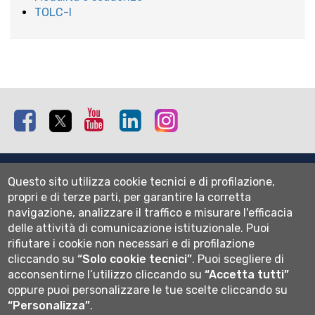
TOLC-I
Facebook
Twitter
Youtube
Linkedin
Instagram
Mappa del sito
Questo sito utilizza cookie tecnici e di profilazione,
Normativa cookie
propri e di terze parti, per garantire la corretta
Informativa privacy
navigazione, analizzare il traffico e misurare l'efficacia
Cookie settings
delle attività di comunicazione istituzionale.
Puoi
rifiutare i cookie non necessari e di profilazione
Wi-fi
cliccando su
“Solo cookie tecnici”
.
Puoi scegliere di
Webmail
acconsentirne l’utilizzo cliccando su
“Accetta tutti”
oppure puoi personalizzare le tue scelte cliccando su
“Personalizza”
.