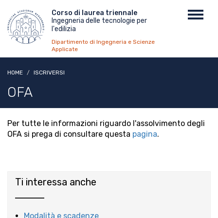
Salta
Menu
Corso di laurea triennale
Toggl
al
Ingegneria delle tecnologie per
top
navig
contenuto
l'edilizia
principale
Dipartimento di Ingegneria e Scienze
Applicate
HOME
ISCRIVERSI
OFA
Per tutte le informazioni riguardo l'assolvimento degli
OFA si prega di consultare questa
pagina
.
Ti interessa anche
Modalità e scadenze